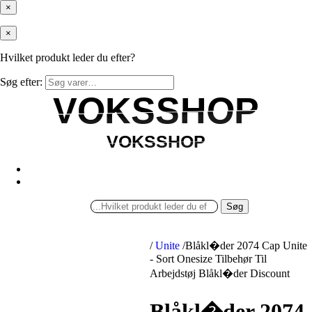
×
×
Hvilket produkt leder du efter?
Søg efter:
VOKSSHOP
VOKSSHOP
VOKSSHOP
VOKSSHOP
Søg
/
Unite
/
Blåkl�der 2074 Cap Unite
- Sort Onesize Tilbehør Til
Arbejdstøj Blåkl�der Discount
Blåkl�der 2074