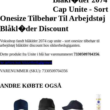
Cap Unite - Sort
Onesize Tilbehør Til Arbejdstøj
Blåkl�der Discount
Voksshop fandt blåklder 2074 cap unite - sort onesize tilbehør til
arbejdstøj blåklder discount hos sikkerhedsgiganten.
Dette produkt fra Unite i blå har varenummeret
7330509704356
.
Se prisen hos Sikkerhedsgiganten
VARENUMMER (SKU):
7330509704356
ANDRE KØBTE OGSÅ