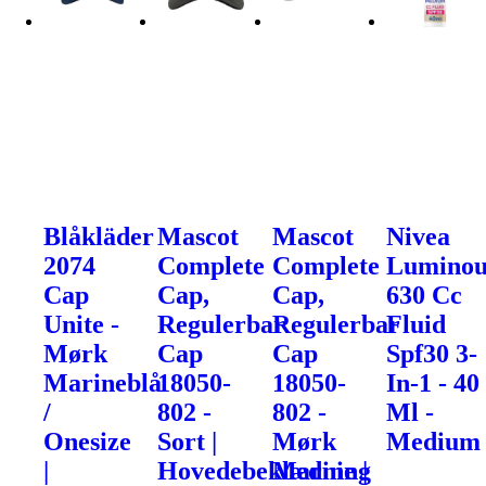
Blåkläder
Mascot
Mascot
Nivea
2074
Complete
Complete
Luminou
Cap
Cap,
Cap,
630 Cc
Unite -
Regulerbar
Regulerbar
Fluid
Mørk
Cap
Cap
Spf30 3-
Marineblå
18050-
18050-
In-1 - 40
/
802 -
802 -
Ml -
Onesize
Sort |
Mørk
Medium
|
Hovedebeklædning
Marine |