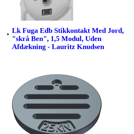
Lk Fuga Edb Stikkontakt Med Jord,
"skrå Ben", 1,5 Modul, Uden
Afdækning - Lauritz Knudsen