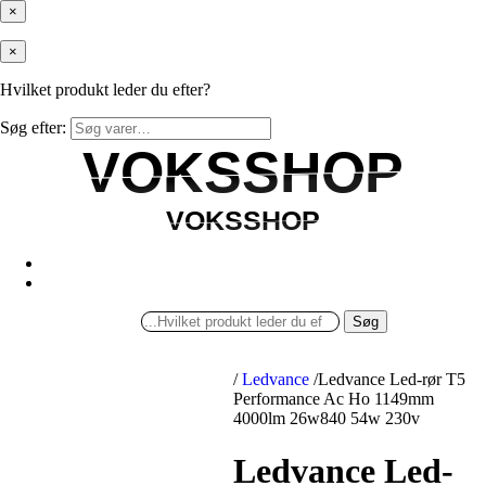
×
×
Hvilket produkt leder du efter?
Søg efter:
VOKSSHOP
VOKSSHOP
VOKSSHOP
VOKSSHOP
Søg
/
Ledvance
/
Ledvance Led-rør T5
Performance Ac Ho 1149mm
4000lm 26w840 54w 230v
Ledvance Led-