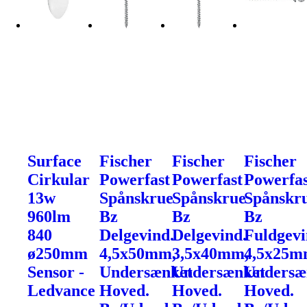
Surface
Fischer
Fischer
Fischer
Cirkular
Powerfast
Powerfast
Powerfas
13w
Spånskrue
Spånskrue
Spånskr
960lm
Bz
Bz
Bz
840
Delgevind.
Delgevind.
Fuldgevi
ø250mm
4,5x50mm,
3,5x40mm,
4,5x25m
Sensor -
Undersænket
Undersænket
Undersæ
Ledvance
Hoved.
Hoved.
Hoved.