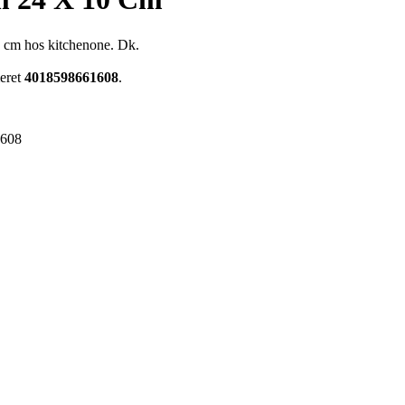
0 cm hos kitchenone. Dk.
meret
4018598661608
.
1608