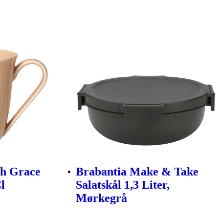
sh Grace
Brabantia Make & Take
l
Salatskål 1,3 Liter,
Mørkegrå