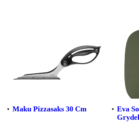
Maku Pizzasaks 30 Cm
Eva So
Gryde