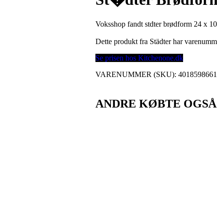
Voksshop fandt stdter brødform 24 x 1
Dette produkt fra Städter har varenum
Se prisen hos Kitchenone.dk
VARENUMMER (SKU):
401859866
ANDRE KØBTE OGSÅ