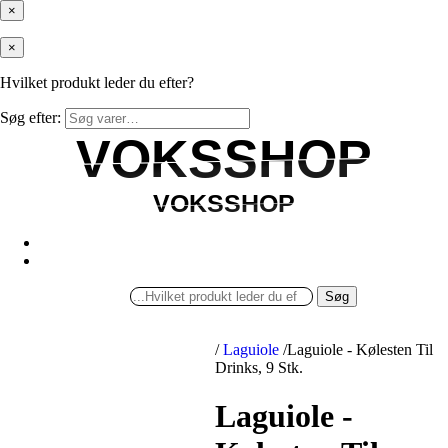
×
×
Hvilket produkt leder du efter?
Søg efter:
VOKSSHOP
VOKSSHOP
VOKSSHOP
VOKSSHOP
Søg
/
Laguiole
/
Laguiole - Kølesten Til
Drinks, 9 Stk.
Laguiole -