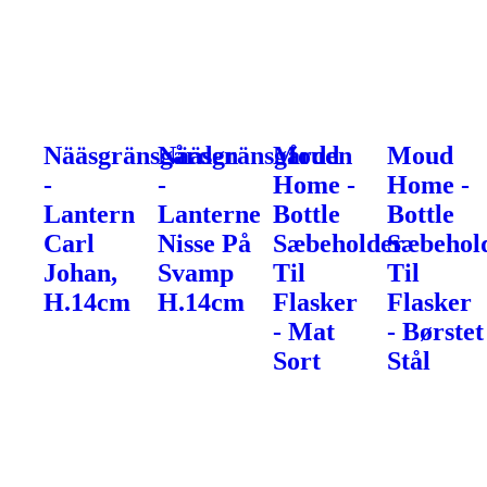
Nääsgränsgården
Nääsgränsgården
Moud
Moud
-
-
Home -
Home -
Lantern
Lanterne
Bottle
Bottle
Carl
Nisse På
Sæbeholder
Sæbehol
Johan,
Svamp
Til
Til
H.14cm
H.14cm
Flasker
Flasker
- Mat
- Børstet
Sort
Stål