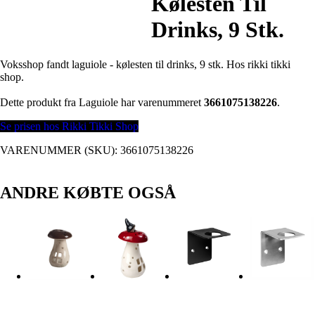
Kølesten Til
Drinks, 9 Stk.
Voksshop fandt laguiole - kølesten til drinks, 9 stk. Hos rikki tikki
shop.
Dette produkt fra Laguiole har varenummeret
3661075138226
.
Se prisen hos Rikki Tikki Shop
VARENUMMER (SKU):
3661075138226
ANDRE KØBTE OGSÅ