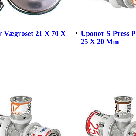
 Vægroset 21 X 70 X
Uponor S-Press P
25 X 20 Mm