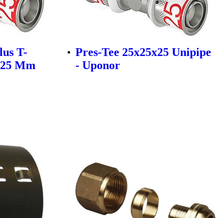
lus T-
Pres-Tee 25x25x25 Unipipe
X 25 Mm
- Uponor