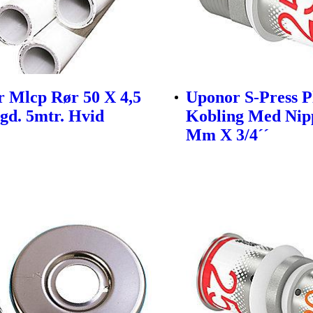
 Mlcp Rør 50 X 4,5
Uponor S-Press P
d. 5mtr. Hvid
Kobling Med Nip
Mm X 3/4´´