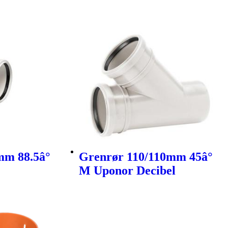
mm 88.5â°
Grenrør 110/110mm 45â°
M Uponor Decibel