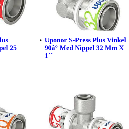
lus
Uponor S-Press Plus Vinkel
pel 25
90â° Med Nippel 32 Mm X
1´´