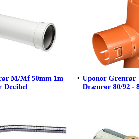
srør M/Mf 50mm 1m
Uponor Grenrør 
 Decibel
Drænrør 80/92 -