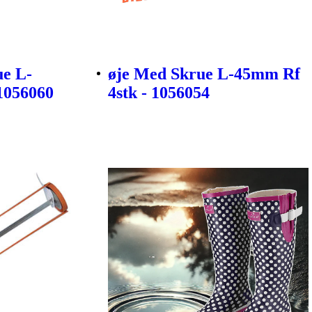
e L-
øje Med Skrue L-45mm Rf
1056060
4stk - 1056054