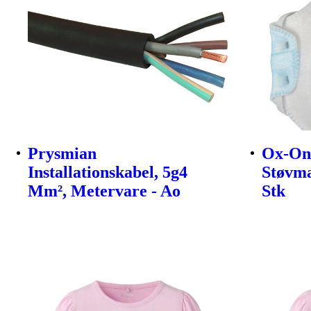
Prysmian
Ox-On
Installationskabel, 5g4
Støvma
Mm², Metervare - Ao
Stk