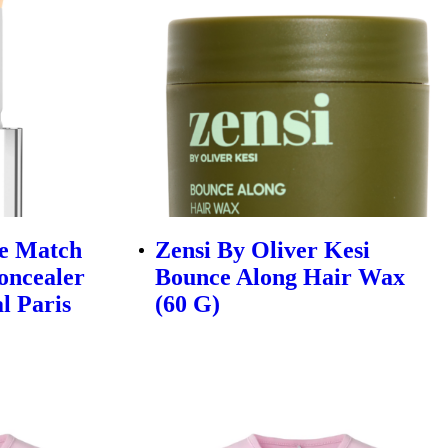
ue Match
Zensi By Oliver Kesi
oncealer
Bounce Along Hair Wax
al Paris
(60 G)